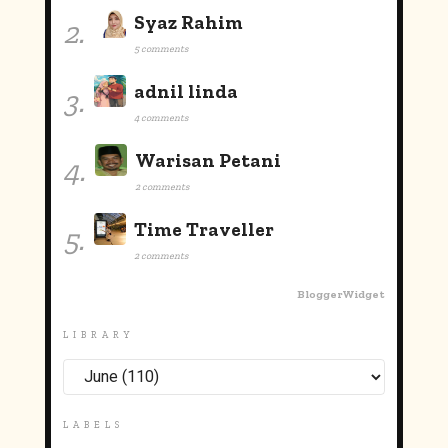
Syaz Rahim
2.
5 comments
adnil linda
3.
4 comments
Warisan Petani
4.
2 comments
Time Traveller
5.
2 comments
BloggerWidget
LIBRARY
LABELS