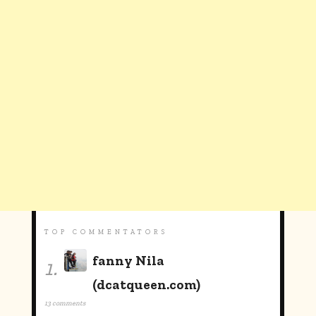
TOP COMMENTATORS
fanny Nila
1.
(dcatqueen.com)
13 comments