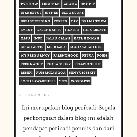
TV SHOW
ABOUT ME
AGAMA
BEAUTY
BIAR BETUL
BISNES
BLOG STORY
BREASTFEEDING
CERPEN
DIY
DRAMA/FILEM
EVENT
GAJET DAN IT
HEALTH
IDEA KREATIF
ILMU
INFO
JALAN-JALAN
KATA HIKMAH
KISAH ARTIS
LIRIK LAGU
MUHASABAH DIRI
MY PREGNANCY
PARENTHOOD
PETUA
POEM
PREGNANCY
PUASA STORY
RELATIONSHIP
RESEPI
RUMAHTANGGA
SENYUM SIKIT
SOCIAL AWARENESS
TIPS
WORDLESS
DISCLAMIERS
Ini merupakan blog peribadi. Segala
perkongsian dalam blog ini adalah
pendapat peribadi penulis dan dari