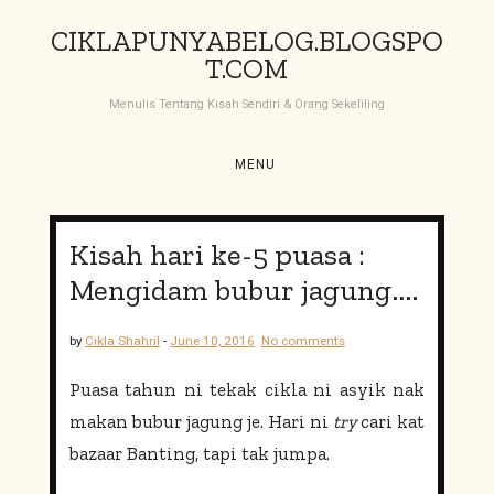
S
CIKLAPUNYABELOG.BLOGSPO
k
T.COM
i
p
Menulis Tentang Kisah Sendiri & Orang Sekeliling
t
o
c
MENU
o
n
t
Kisah hari ke-5 puasa :
e
Mengidam bubur jagung....
n
t
by
Cikla Shahril
-
June 10, 2016
No comments
Puasa tahun ni tekak cikla ni asyik nak
makan bubur jagung je. Hari ni
try
cari kat
bazaar Banting, tapi tak jumpa.