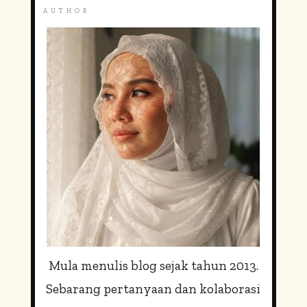
R
AUTHOR
C
H
F
O
R
:
Mula menulis blog sejak tahun 2013.
Sebarang pertanyaan dan kolaborasi