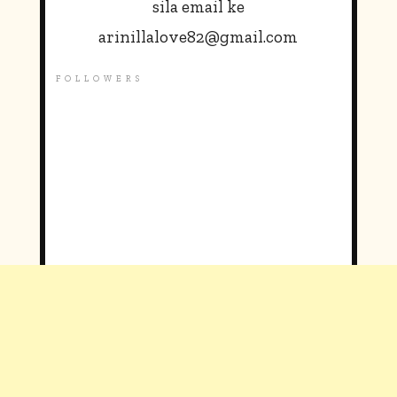
sila email ke
arinillalove82@gmail.com
FOLLOWERS