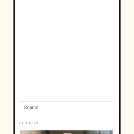
S
E
A
R
AUTHOR
C
H