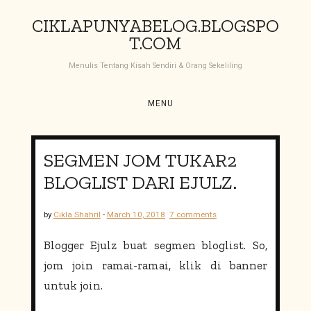
S
CIKLAPUNYABELOG.BLOGSPO
k
T.COM
i
p
Menulis Tentang Kisah Sendiri & Orang Sekeliling
t
o
c
MENU
o
n
t
SEGMEN JOM TUKAR2
e
BLOGLIST DARI EJULZ.
n
t
by
Cikla Shahril
-
March 10, 2018
7 comments
Blogger Ejulz buat segmen bloglist. So,
jom join ramai-ramai, klik di banner
untuk join.