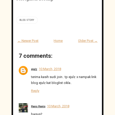
BLOG STORY
← Newer Post
Home
Older Post →
7 comments:
10 March, 2018
ejulz
terima kasih sudi join.. tp ejulz x nampak link
blog ejulz kat bloglist cikla..
Reply
10 March, 2018
Hans Hanis
bagus2