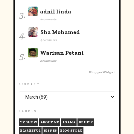
adnil linda
3.
4 comments
Sha Mohamed
4.
4 comments
Warisan Petani
5.
2 comments
BloggerWidget
LIBRARY
LABELS
TV SHOW
ABOUT ME
AGAMA
BEAUTY
BIAR BETUL
BISNES
BLOG STORY