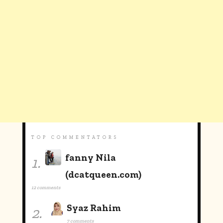
TOP COMMENTATORS
fanny Nila
1.
(dcatqueen.com)
12 comments
Syaz Rahim
2.
7 comments