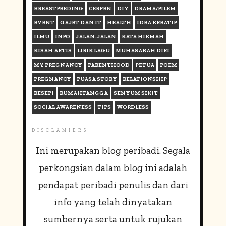
BREASTFEEDING
CERPEN
DIY
DRAMA/FILEM
EVENT
GAJET DAN IT
HEALTH
IDEA KREATIF
ILMU
INFO
JALAN-JALAN
KATA HIKMAH
KISAH ARTIS
LIRIK LAGU
MUHASABAH DIRI
MY PREGNANCY
PARENTHOOD
PETUA
POEM
PREGNANCY
PUASA STORY
RELATIONSHIP
RESEPI
RUMAHTANGGA
SENYUM SIKIT
SOCIAL AWARENESS
TIPS
WORDLESS
DISCLAMIERS
Ini merupakan blog peribadi. Segala
perkongsian dalam blog ini adalah
pendapat peribadi penulis dan dari
info yang telah dinyatakan
sumbernya serta untuk rujukan